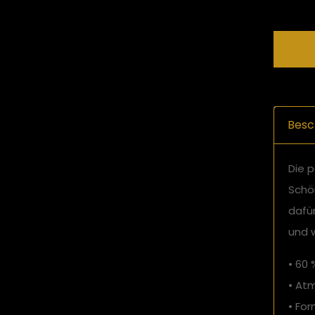
Besc
Die p
Schö
dafür
und w
• 60 
• At
• Fo