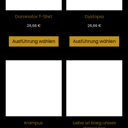
Dominator T-Shirt
Dystopia
26,66
€
26,66
€
Ausführung wählen
Ausführung wählen
Krampus
Liebe ist Krieg Unisex
classic tee