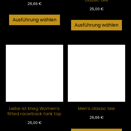
26,66
€
25,00
€
Ausführung wählen
Ausführung wählen
Liebe ist Krieg Women’s
Men’s classic tee
fitted racerback tank top
26,66
€
25,00
€