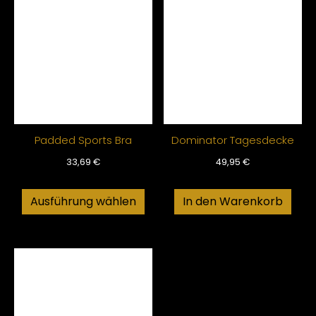
Padded Sports Bra
Dominator Tagesdecke
33,69
€
49,95
€
Ausführung wählen
In den Warenkorb